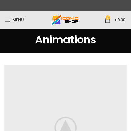
0
MENU
৳
0.00
Animations