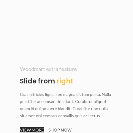
Woodmart extra feature
Slide from
right
Cras ultricies ligula sed magna dictum porta. Nulla
porttitor accumsan tincidunt. Curabitur aliquet
quam id dui posuere blandit. Curabitur non nulla
sit amet nisl tempus convallis quis ac lectus.
VIEW MORE
SHOP NOW