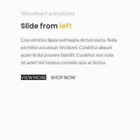
Woodmart animations
Slide from
left
Cras ultricies ligula sed magna dictum porta. Nulla
porttitor accumsan tincidunt. Curabitur aliquet
quam id dui posuere blandit. Curabitur non nulla
sit amet nisl tempus convallis quis ac lectus.
VIEW MORE
SHOP NOW